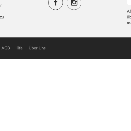
en
Ab
 zu
üb
me
AGB
Hilfe
Über Uns