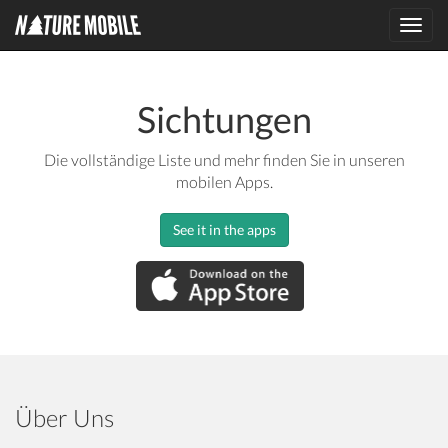
Toggl
navig
Sichtungen
Die vollständige Liste und mehr finden Sie in unseren
mobilen Apps.
See it in the apps
Über Uns