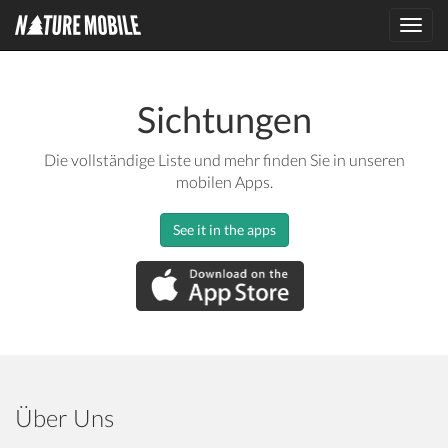
Toggl
navig
Sichtungen
Die vollständige Liste und mehr finden Sie in unseren
mobilen Apps.
See it in the apps
Über Uns