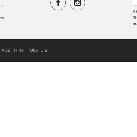
en
Ab
 zu
üb
me
AGB
Hilfe
Über Uns