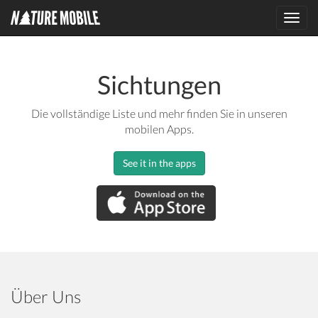
Toggl
navig
Sichtungen
Die vollständige Liste und mehr finden Sie in unseren
mobilen Apps.
See it in the apps
Über Uns