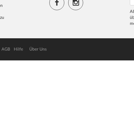
en
Ab
 zu
üb
me
AGB
Hilfe
Über Uns