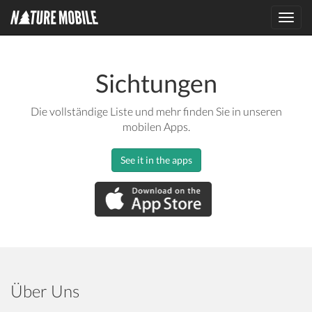
Toggl
navig
Sichtungen
Die vollständige Liste und mehr finden Sie in unseren
mobilen Apps.
See it in the apps
Über Uns