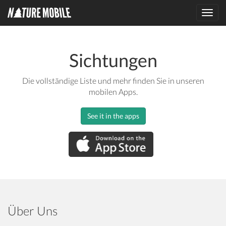
Toggl
navig
Sichtungen
Die vollständige Liste und mehr finden Sie in unseren
mobilen Apps.
See it in the apps
Über Uns