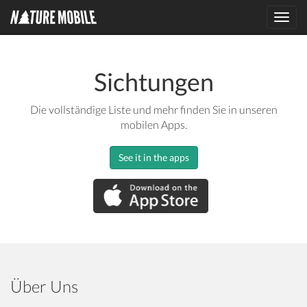
Toggl
navig
Sichtungen
Die vollständige Liste und mehr finden Sie in unseren
mobilen Apps.
See it in the apps
Über Uns