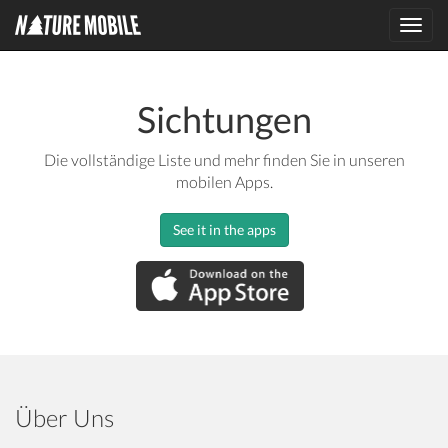
Toggl
navig
Sichtungen
Die vollständige Liste und mehr finden Sie in unseren
mobilen Apps.
See it in the apps
Über Uns