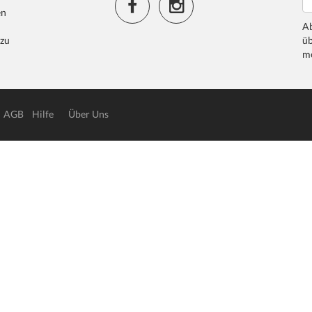
en
Ab
 zu
üb
me
AGB
Hilfe
Über Uns