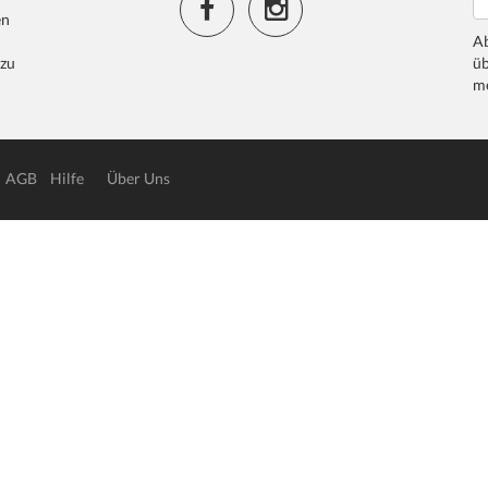
en
Ab
 zu
üb
me
AGB
Hilfe
Über Uns