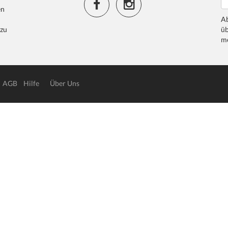
en
Ab
 zu
üb
me
AGB
Hilfe
Über Uns