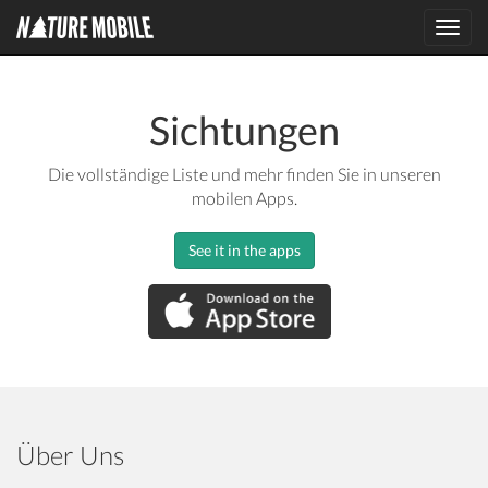
Toggl
navig
Sichtungen
Die vollständige Liste und mehr finden Sie in unseren
mobilen Apps.
See it in the apps
Über Uns