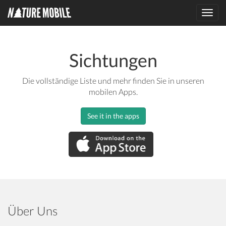
Toggl
navig
Sichtungen
Die vollständige Liste und mehr finden Sie in unseren
mobilen Apps.
See it in the apps
Über Uns