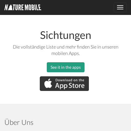
Toggl
navig
Sichtungen
Die vollständige Liste und mehr finden Sie in unseren
mobilen Apps.
See it in the apps
Über Uns