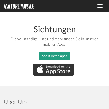
Toggl
navig
Sichtungen
Die vollständige Liste und mehr finden Sie in unseren
mobilen Apps.
See it in the apps
Über Uns