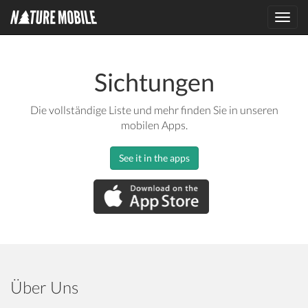
Toggl
navig
Sichtungen
Die vollständige Liste und mehr finden Sie in unseren
mobilen Apps.
See it in the apps
Über Uns