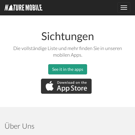
Toggl
navig
Sichtungen
Die vollständige Liste und mehr finden Sie in unseren
mobilen Apps.
See it in the apps
Über Uns