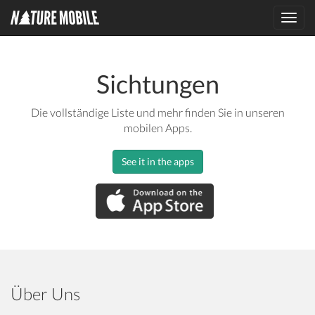
Toggl
navig
Sichtungen
Die vollständige Liste und mehr finden Sie in unseren
mobilen Apps.
See it in the apps
Über Uns