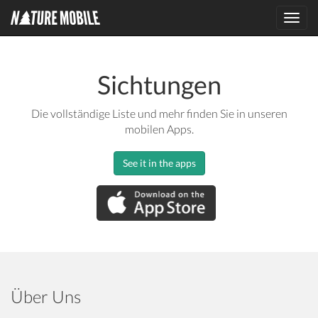
Toggl
navig
Sichtungen
Die vollständige Liste und mehr finden Sie in unseren
mobilen Apps.
See it in the apps
Über Uns