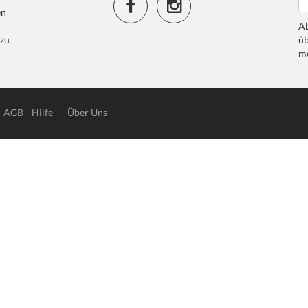
en
Ab
 zu
üb
me
AGB
Hilfe
Über Uns