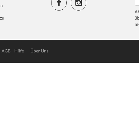
en
Ab
 zu
üb
me
AGB
Hilfe
Über Uns