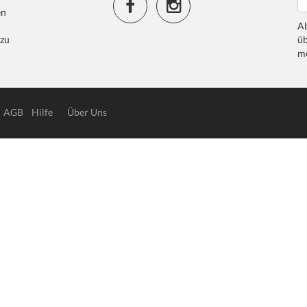
en
Ab
 zu
üb
me
AGB
Hilfe
Über Uns