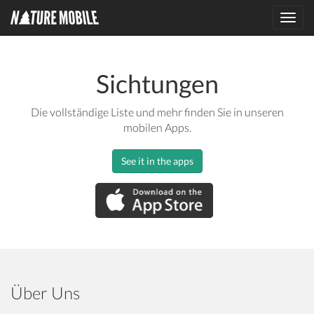
Toggl
navig
Sichtungen
Die vollständige Liste und mehr finden Sie in unseren
mobilen Apps.
See it in the apps
Über Uns