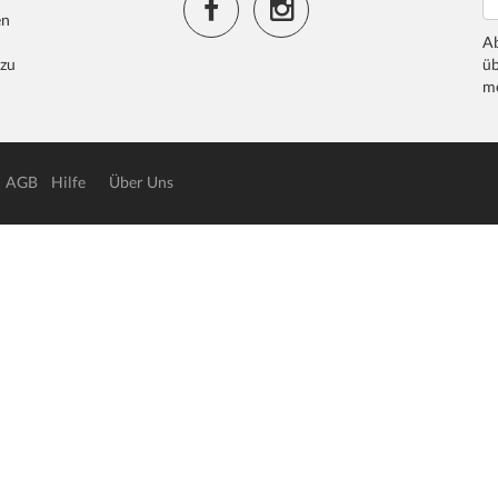
en
Ab
 zu
üb
me
AGB
Hilfe
Über Uns