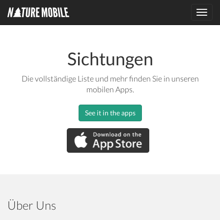
Toggl
navig
Sichtungen
Die vollständige Liste und mehr finden Sie in unseren
mobilen Apps.
See it in the apps
Über Uns