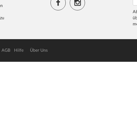
en
Ab
 zu
üb
me
AGB
Hilfe
Über Uns