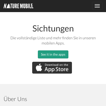
Toggl
navig
Sichtungen
Die vollständige Liste und mehr finden Sie in unseren
mobilen Apps.
See it in the apps
Über Uns