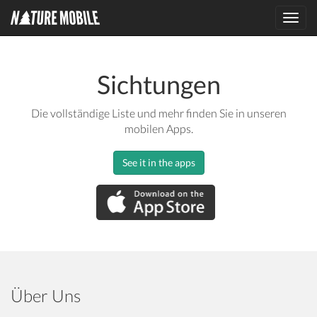
Toggl
navig
Sichtungen
Die vollständige Liste und mehr finden Sie in unseren
mobilen Apps.
See it in the apps
Über Uns