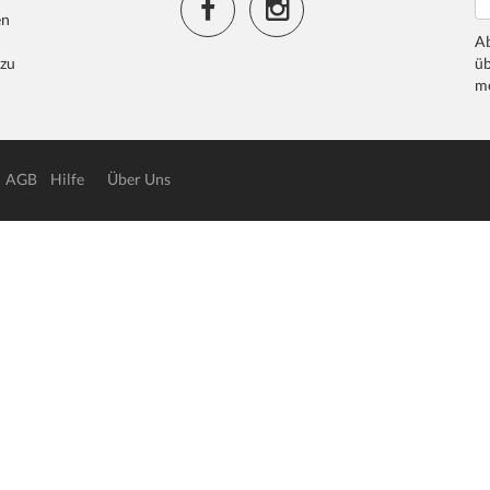
en
Ab
 zu
üb
me
AGB
Hilfe
Über Uns