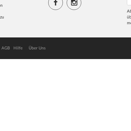
en
Ab
 zu
üb
me
AGB
Hilfe
Über Uns