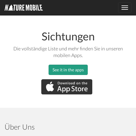
Toggl
navig
Sichtungen
Die vollständige Liste und mehr finden Sie in unseren
mobilen Apps.
See it in the apps
Über Uns