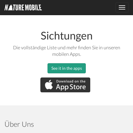
Toggl
navig
Sichtungen
Die vollständige Liste und mehr finden Sie in unseren
mobilen Apps.
See it in the apps
Über Uns