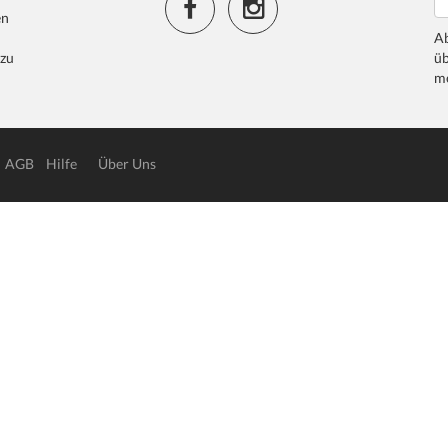
en
Ab
 zu
üb
me
AGB
Hilfe
Über Uns