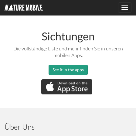
Toggl
navig
Sichtungen
Die vollständige Liste und mehr finden Sie in unseren
mobilen Apps.
See it in the apps
Über Uns