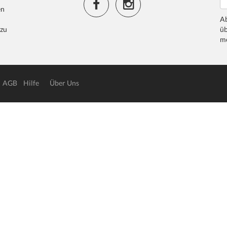
en
Ab
 zu
üb
me
AGB
Hilfe
Über Uns