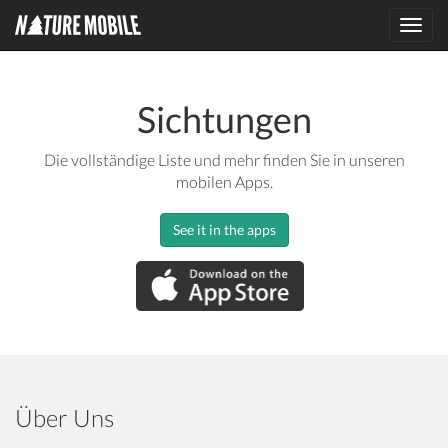
Toggl
navig
Sichtungen
Die vollständige Liste und mehr finden Sie in unseren
mobilen Apps.
See it in the apps
Über Uns