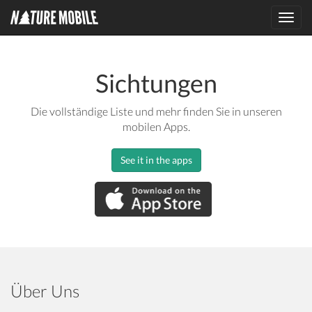
Toggl
navig
Sichtungen
Die vollständige Liste und mehr finden Sie in unseren
mobilen Apps.
See it in the apps
Über Uns