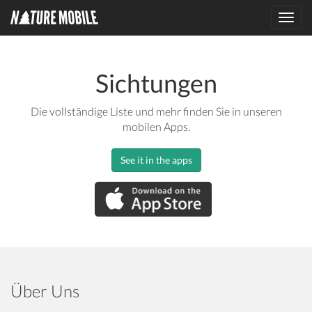
Toggl
navig
Sichtungen
Die vollständige Liste und mehr finden Sie in unseren
mobilen Apps.
See it in the apps
Über Uns