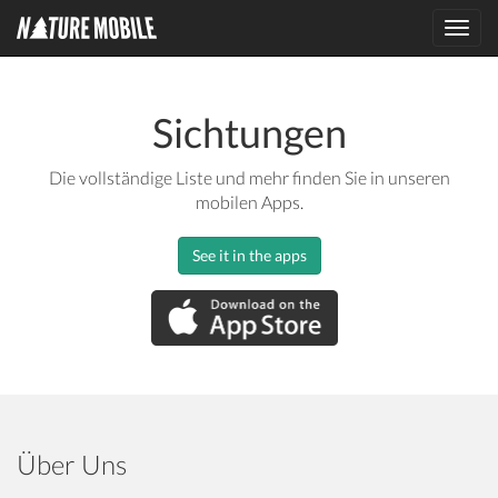
Toggl
navig
Sichtungen
Die vollständige Liste und mehr finden Sie in unseren
mobilen Apps.
See it in the apps
Über Uns