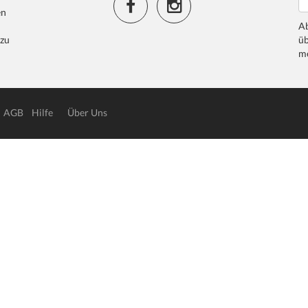
en
Ab
 zu
üb
me
AGB
Hilfe
Über Uns