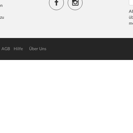
en
Ab
 zu
üb
me
AGB
Hilfe
Über Uns