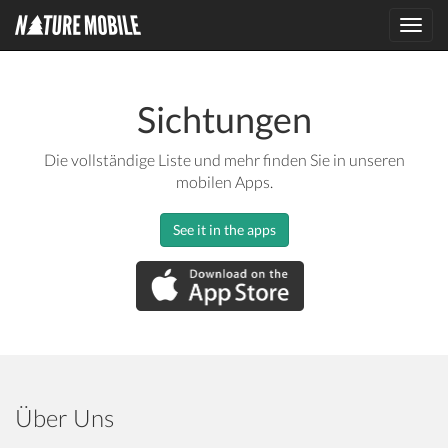
Toggl
navig
Sichtungen
Die vollständige Liste und mehr finden Sie in unseren
mobilen Apps.
See it in the apps
Über Uns