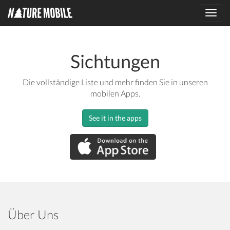
Toggl
navig
Sichtungen
Die vollständige Liste und mehr finden Sie in unseren
mobilen Apps.
See it in the apps
Über Uns