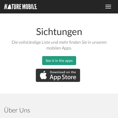
Toggl
navig
Sichtungen
Die vollständige Liste und mehr finden Sie in unseren
mobilen Apps.
See it in the apps
Über Uns