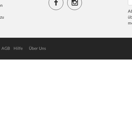
en
Ab
 zu
üb
me
AGB
Hilfe
Über Uns