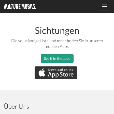
Toggl
navig
Sichtungen
Die vollständige Liste und mehr finden Sie in unseren
mobilen Apps.
See it in the apps
Über Uns