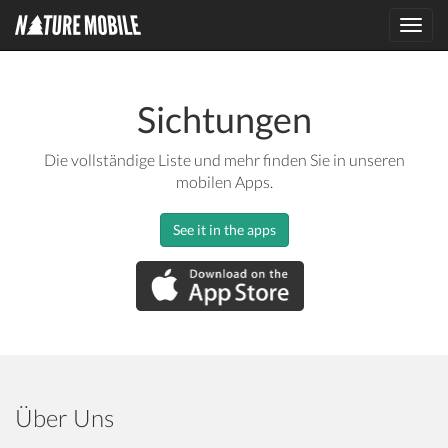
Toggl
navig
Sichtungen
Die vollständige Liste und mehr finden Sie in unseren
mobilen Apps.
See it in the apps
Über Uns