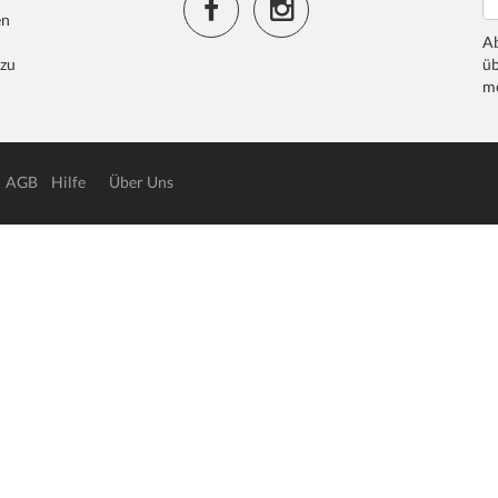
en
Ab
 zu
üb
me
AGB
Hilfe
Über Uns